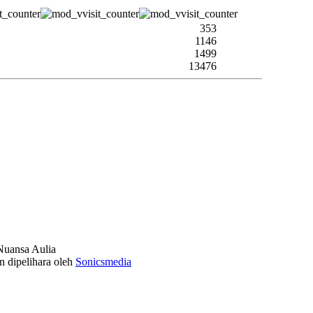
353
1146
1499
13476
uansa Aulia
n dipelihara oleh
Sonicsmedia