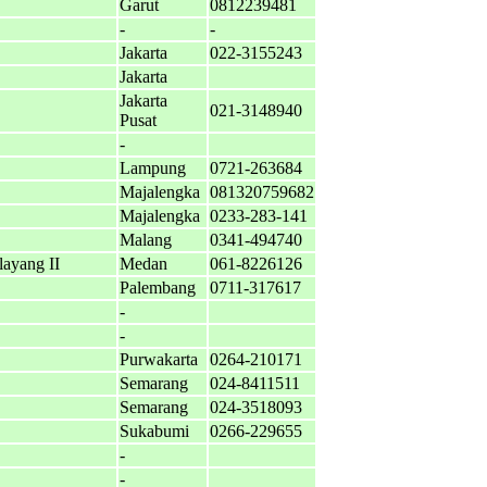
Garut
0812239481
-
-
Jakarta
022-3155243
Jakarta
Jakarta
021-3148940
Pusat
-
Lampung
0721-263684
Majalengka
081320759682
Majalengka
0233-283-141
Malang
0341-494740
ayang II
Medan
061-8226126
Palembang
0711-317617
-
-
Purwakarta
0264-210171
Semarang
024-8411511
Semarang
024-3518093
Sukabumi
0266-229655
-
-