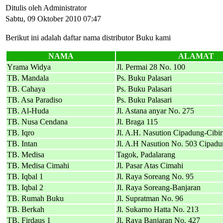
Ditulis oleh Administrator
Sabtu, 09 Oktober 2010 07:47
Berikut ini adalah daftar nama distributor Buku kami
NAMA
ALAMAT
Yrama Widya
Jl. Permai 28 No. 100
TB. Mandala
Ps. Buku Palasari
TB. Cahaya
Ps. Buku Palasari
TB. Asa Paradiso
Ps. Buku Palasari
TB. Al-Huda
Jl. Astana anyar No. 275
TB. Nusa Cendana
Jl. Braga 115
TB. Iqro
Jl. A.H. Nasution Cipadung-Cibi
TB. Intan
Jl. A.H Nasution No. 503 Cipadu
TB. Medisa
Tagok, Padalarang
TB. Medisa Cimahi
Jl. Pasar Atas Cimahi
TB. Iqbal 1
Jl. Raya Soreang No. 95
TB. Iqbal 2
Jl. Raya Soreang-Banjaran
TB. Rumah Buku
Jl. Supratman No. 96
TB. Berkah
Jl. Sukarno Hatta No. 213
TB. Firdaus 1
Jl. Raya Banjaran No. 427