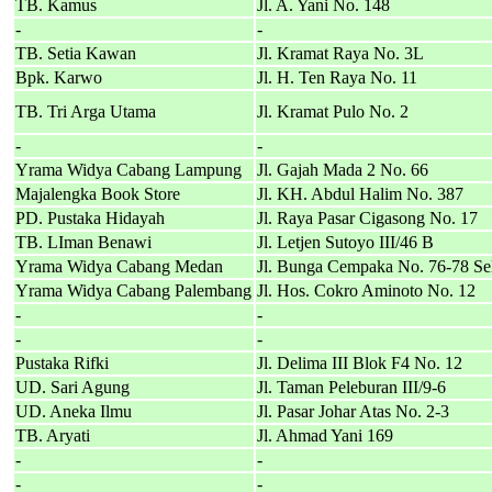
TB. Kamus
Jl. A. Yani No. 148
-
-
TB. Setia Kawan
Jl. Kramat Raya No. 3L
Bpk. Karwo
Jl. H. Ten Raya No. 11
TB. Tri Arga Utama
Jl. Kramat Pulo No. 2
-
-
Yrama Widya Cabang Lampung
Jl. Gajah Mada 2 No. 66
Majalengka Book Store
Jl. KH. Abdul Halim No. 387
PD. Pustaka Hidayah
Jl. Raya Pasar Cigasong No. 17
TB. LIman Benawi
Jl. Letjen Sutoyo III/46 B
Yrama Widya Cabang Medan
Jl. Bunga Cempaka No. 76-78 Sel
Yrama Widya Cabang Palembang
Jl. Hos. Cokro Aminoto No. 12
-
-
-
-
Pustaka Rifki
Jl. Delima III Blok F4 No. 12
UD. Sari Agung
Jl. Taman Peleburan III/9-6
UD. Aneka Ilmu
Jl. Pasar Johar Atas No. 2-3
TB. Aryati
Jl. Ahmad Yani 169
-
-
-
-