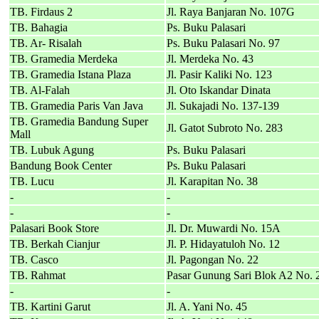
TB. Firdaus 2
Jl. Raya Banjaran No. 107G
TB. Bahagia
Ps. Buku Palasari
TB. Ar- Risalah
Ps. Buku Palasari No. 97
TB. Gramedia Merdeka
Jl. Merdeka No. 43
TB. Gramedia Istana Plaza
Jl. Pasir Kaliki No. 123
TB. Al-Falah
Jl. Oto Iskandar Dinata
TB. Gramedia Paris Van Java
Jl. Sukajadi No. 137-139
TB. Gramedia Bandung Super
Jl. Gatot Subroto No. 283
Mall
TB. Lubuk Agung
Ps. Buku Palasari
Bandung Book Center
Ps. Buku Palasari
TB. Lucu
Jl. Karapitan No. 38
-
-
-
-
Palasari Book Store
Jl. Dr. Muwardi No. 15A
TB. Berkah Cianjur
Jl. P. Hidayatuloh No. 12
TB. Casco
Jl. Pagongan No. 22
TB. Rahmat
Pasar Gunung Sari Blok A2 No. 
-
-
TB. Kartini Garut
Jl. A. Yani No. 45