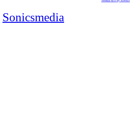
Joomla SEO by AceSEF
Sonicsmedia