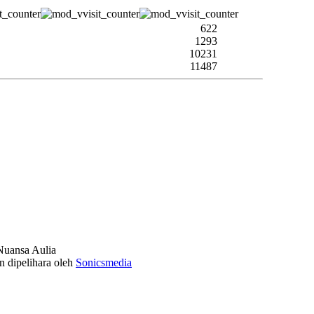
622
1293
10231
11487
uansa Aulia
n dipelihara oleh
Sonicsmedia