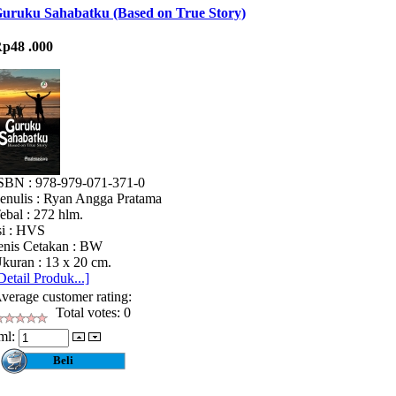
uruku Sahabatku (Based on True Story)
p48 .000
SBN : 978-979-071-371-0
enulis : Ryan Angga Pratama
ebal : 272 hlm.
si : HVS
enis Cetakan : BW
kuran : 13 x 20 cm.
Detail Produk...]
verage customer rating:
Total votes: 0
ml: