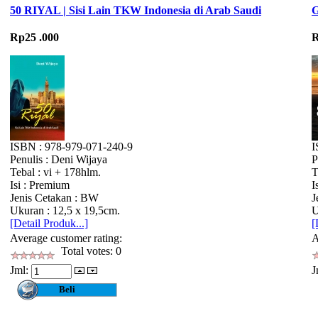
50 RIYAL | Sisi Lain TKW Indonesia di Arab Saudi
G
Rp25 .000
R
ISBN : 978-979-071-240-9
I
Penulis : Deni Wijaya
P
Tebal : vi + 178hlm.
T
Isi : Premium
I
Jenis Cetakan : BW
J
Ukuran : 12,5 x 19,5cm.
U
[Detail Produk...]
[
Average customer rating:
A
Total votes: 0
Jml:
J