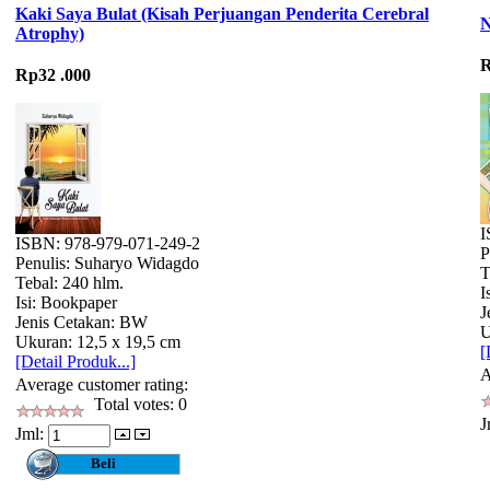
Kaki Saya Bulat (Kisah Perjuangan Penderita Cerebral
N
Atrophy)
R
Rp32 .000
I
ISBN: 978-979-071-249-2
P
Penulis: Suharyo Widagdo
T
Tebal: 240 hlm.
I
Isi: Bookpaper
J
Jenis Cetakan: BW
U
Ukuran: 12,5 x 19,5 cm
[
[Detail Produk...]
A
Average customer rating:
Total votes: 0
J
Jml: