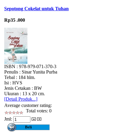
Sepotong Cokelat untuk Tuhan
Rp35 .000
ISBN : 978-979-071-370-3
Penulis : Sinar Yunita Purba
Tebal : 184 hlm.
Isi : HVS
Jenis Cetakan : BW
Ukuran : 13 x 20 cm.
[Detail Produk...]
Average customer rating:
Total votes: 0
Jml: