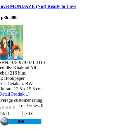
ovel MONDAZE (Not) Ready to Love
p36 .000
SBN: 978-979-071-311-6
enulis: Khairani Ali
ebal: 216 hlm.
si: Bookpaper
enis Cetakan: BW
kuran: 12,5 x 19,5 cm
Detail Produk...]
verage customer rating:
Total votes: 0
ml: