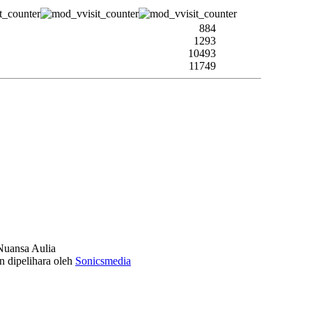
884
1293
10493
11749
uansa Aulia
n dipelihara oleh
Sonicsmedia