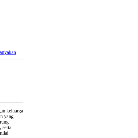
itanyakan
gan keluarga
an yang
orang
 serta
nilai