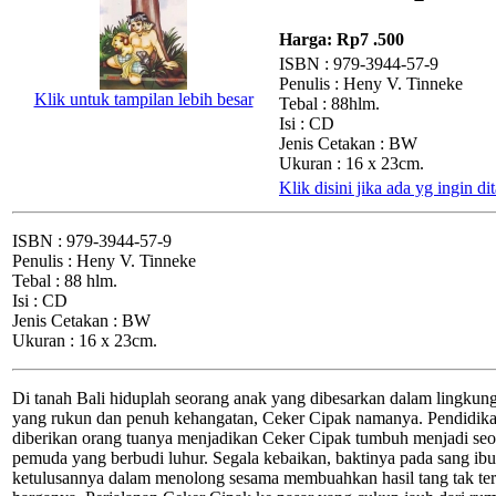
Harga:
Rp7 .500
ISBN : 979-3944-57-9
Penulis : Heny V. Tinneke
Klik untuk tampilan lebih besar
Tebal : 88hlm.
Isi : CD
Jenis Cetakan : BW
Ukuran : 16 x 23cm.
Klik disini jika ada yg ingin d
ISBN : 979-3944-57-9
Penulis : Heny V. Tinneke
Tebal : 88 hlm.
Isi : CD
Jenis Cetakan : BW
Ukuran : 16 x 23cm.
Di tanah Bali hiduplah seorang anak yang dibesarkan dalam lingkun
yang rukun dan penuh kehangatan, Ceker Cipak namanya. Pendidik
diberikan orang tuanya menjadikan Ceker Cipak tumbuh menjadi se
pemuda yang berbudi luhur. Segala kebaikan, baktinya pada sang ibu,
ketulusannya dalam menolong sesama membuahkan hasil tang tak ter