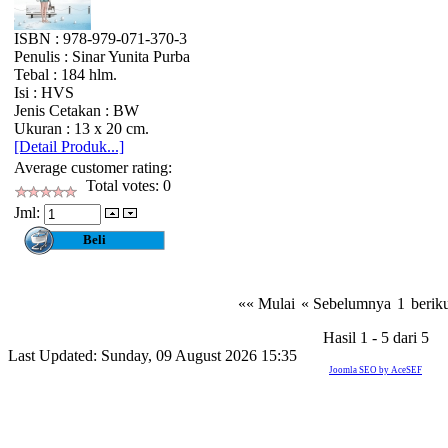
ISBN : 978-979-071-370-3
Penulis : Sinar Yunita Purba
Tebal : 184 hlm.
Isi : HVS
Jenis Cetakan : BW
Ukuran : 13 x 20 cm.
[Detail Produk...]
Average customer rating:
Total votes: 0
Jml:
«« Mulai
« Sebelumnya
1
berik
Hasil 1 - 5 dari 5
Last Updated: Sunday, 09 August 2026 15:35
Joomla SEO by AceSEF