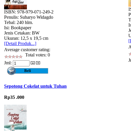
I
ISBN: 978-979-071-249-2
P
Penulis: Suharyo Widagdo
T
Tebal: 240 hlm.
I
Isi: Bookpaper
J
Jenis Cetakan: BW
U
Ukuran: 12,5 x 19,5 cm
[
[Detail Produk...]
A
Average customer rating:
Total votes: 0
J
Jml:
Sepotong Cokelat untuk Tuhan
Rp35 .000