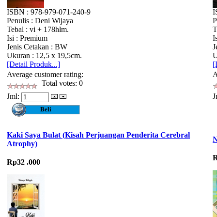
ISBN : 978-979-071-240-9
I
Penulis : Deni Wijaya
P
Tebal : vi + 178hlm.
T
Isi : Premium
I
Jenis Cetakan : BW
J
Ukuran : 12,5 x 19,5cm.
U
[Detail Produk...]
[
Average customer rating:
A
Total votes: 0
Jml:
J
Kaki Saya Bulat (Kisah Perjuangan Penderita Cerebral
N
Atrophy)
R
Rp32 .000